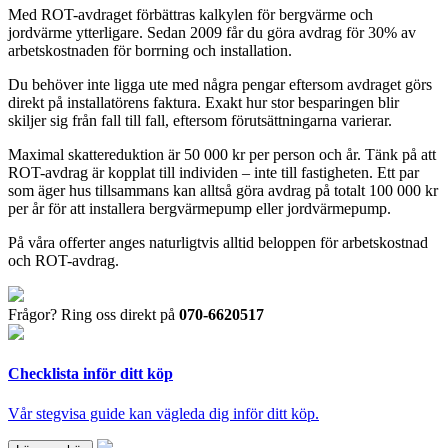
Med ROT-avdraget förbättras kalkylen för bergvärme och
jordvärme ytterligare. Sedan 2009 får du göra avdrag för 30% av
arbetskostnaden för borrning och installation.
Du behöver inte ligga ute med några pengar eftersom avdraget görs
direkt på installatörens faktura. Exakt hur stor besparingen blir
skiljer sig från fall till fall, eftersom förutsättningarna varierar.
Maximal skattereduktion är 50 000 kr per person och år. Tänk på att
ROT-avdrag är kopplat till individen – inte till fastigheten. Ett par
som äger hus tillsammans kan alltså göra avdrag på totalt 100 000 kr
per år för att installera bergvärmepump eller jordvärmepump.
På våra offerter anges naturligtvis alltid beloppen för arbetskostnad
och ROT-avdrag.
Frågor? Ring oss direkt på
070-6620517
Checklista inför ditt köp
Vår stegvisa guide kan vägleda dig inför ditt köp.