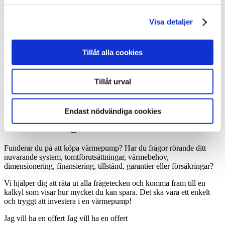
kommer över tid att betala tillbaka hela investeringskostnaden. Man
brukar räkna med att återbetalningstiden ligger på någonstans mellan
Visa detaljer
5 och 10 år för en värmepump. Men besparingen kan kännas i
plånboken redan första dagen.
Om man tar ett banklån för att köpa värmepump, så kommer den
Tillåt alla cookies
totala kostnaden för den nya uppvärmningen (dvs driftskostnad +
ränta + amortering) att vara lägre än den driftskostnad man hade
tidigare. Allteftersom lånet amorteras av ökar besparingen
Tillåt urval
ytterligare.
Endast nödvändiga cookies
Goda råd är gratis
Funderar du på att köpa värmepump? Har du frågor rörande ditt
nuvarande system, tomtförutsättningar, värmebehov,
dimensionering, finansiering, tillstånd, garantier eller försäkringar?
Vi hjälper dig att räta ut alla frågetecken och komma fram till en
kalkyl som visar hur mycket du kan spara. Det ska vara ett enkelt
och tryggt att investera i en värmepump!
Jag vill ha en offert
Jag vill ha en offert