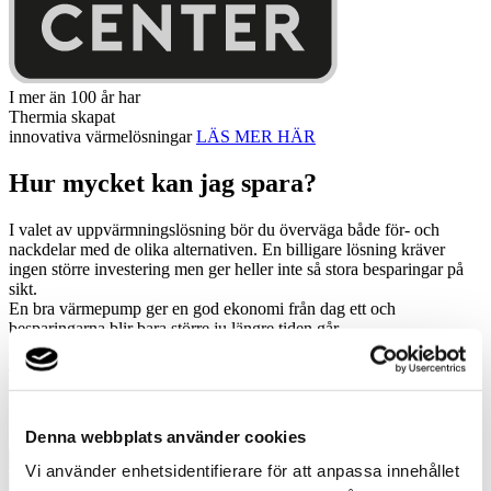
I mer än 100 år har
Thermia skapat
innovativa värmelösningar
LÄS MER HÄR
Hur mycket kan jag spara?
I valet av uppvärmningslösning bör du överväga både för- och
nackdelar med de olika alternativen. En billigare lösning kräver
ingen större investering men ger heller inte så stora besparingar på
sikt.
En bra värmepump ger en god ekonomi från dag ett och
besparingarna blir bara större ju längre tiden går.
Jag vill ha rådgivning
Jag vill ha rådgivning
Jag vill ha rådgivning
Denna webbplats använder cookies
Vi använder enhetsidentifierare för att anpassa innehållet