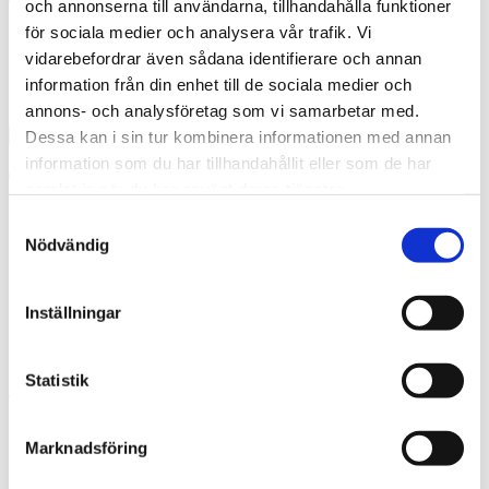
och annonserna till användarna, tillhandahålla funktioner
för sociala medier och analysera vår trafik. Vi
Jag godkänner att Thermia registrerar mina kontaktuppgifter för
mitt ärende.
* Läs mer om hur Thermia hanterar dina
vidarebefordrar även sådana identifierare och annan
personuppgifter
.
information från din enhet till de sociala medier och
annons- och analysföretag som vi samarbetar med.
Dessa kan i sin tur kombinera informationen med annan
information som du har tillhandahållit eller som de har
Tack! Vi återkommer snarast.
samlat in när du har använt deras tjänster.
Samtyckesval
Misslyckades
Nödvändig
Investeringen är normalt intjänad efter 5-10 år
Inställningar
Du kan få mer pengar i plånboken redan första dagen
En värmepump höjer värdet på ditt hus
Statistik
Jag vill ha rådgivning
Besparing från första dagen
Marknadsföring
Den sänkning av uppvärmningskostnaden som en värmepump ger