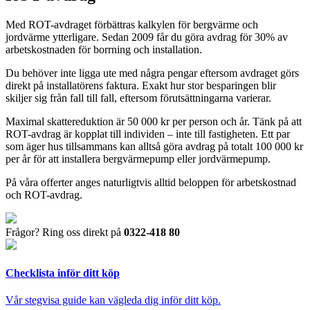
Med ROT-avdraget förbättras kalkylen för bergvärme och
jordvärme ytterligare. Sedan 2009 får du göra avdrag för 30% av
arbetskostnaden för borrning och installation.
Du behöver inte ligga ute med några pengar eftersom avdraget görs
direkt på installatörens faktura. Exakt hur stor besparingen blir
skiljer sig från fall till fall, eftersom förutsättningarna varierar.
Maximal skattereduktion är 50 000 kr per person och år. Tänk på att
ROT-avdrag är kopplat till individen – inte till fastigheten. Ett par
som äger hus tillsammans kan alltså göra avdrag på totalt 100 000 kr
per år för att installera bergvärmepump eller jordvärmepump.
På våra offerter anges naturligtvis alltid beloppen för arbetskostnad
och ROT-avdrag.
Frågor? Ring oss direkt på
0322-418 80
Checklista inför ditt köp
Vår stegvisa guide kan vägleda dig inför ditt köp.