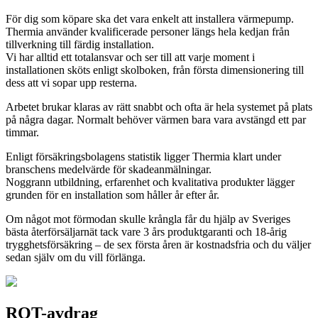
För dig som köpare ska det vara enkelt att installera värmepump.
Thermia använder kvalificerade personer längs hela kedjan från
tillverkning till färdig installation.
Vi har alltid ett totalansvar och ser till att varje moment i
installationen sköts enligt skolboken, från första dimensionering till
dess att vi sopar upp resterna.
Arbetet brukar klaras av rätt snabbt och ofta är hela systemet på plats
på några dagar. Normalt behöver värmen bara vara avstängd ett par
timmar.
Enligt försäkringsbolagens statistik ligger Thermia klart under
branschens medelvärde för skadeanmälningar.
Noggrann utbildning, erfarenhet och kvalitativa produkter lägger
grunden för en installation som håller år efter år.
Om något mot förmodan skulle krångla får du hjälp av Sveriges
bästa återförsäljarnät tack vare 3 års produktgaranti och 18-årig
trygghetsförsäkring – de sex första åren är kostnadsfria och du väljer
sedan själv om du vill förlänga.
ROT-avdrag