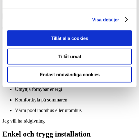
Visa detaljer
Tack! Vi återkommer snarast.
Tillåt alla cookies
Misslyckades
Tillåt urval
Spara pengar från första dagen
Ditt hus ökar i värde
Endast nödvändiga cookies
Tryggt och bekvämt
Utnyttja förnybar energi
Komfortkyla på sommaren
Värm pool inomhus eller utomhus
Jag vill ha rådgivning
Enkel och trygg installation