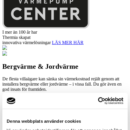
I mer än 100 år har
Thermia skapat
innovativa värmelösningar
LÄS MER HÄR
Bergvärme & Jordvärme
De flesta villaägare kan sänka sin värmekostnad rejält genom att
installera bergvärme eller jordvärme – i vissa fall. Du gör även en
god insats för framtiden.
Med en värmepump utvinns solenergi som lagrats i berggrund eller
mark, vilken metod som passar bäst beror på förutsättningarna på
din tomt. Via ett vattenburet system värmer din värmepump sedan
upp både hus och varmvatten.
Denna webbplats använder cookies